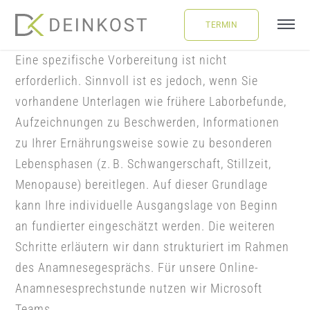
Skip
TERMIN
to
Tog
content
Navi
Eine spezifische Vorbereitung ist nicht
ÜBER UNS
erforderlich. Sinnvoll ist es jedoch, wenn Sie
vorhandene Unterlagen wie frühere Laborbefunde,
LEISTUNGEN
Aufzeichnungen zu Beschwerden, Informationen
zu Ihrer Ernährungsweise sowie zu besonderen
FAQ
Lebensphasen (z. B. Schwangerschaft, Stillzeit,
Menopause) bereitlegen. Auf dieser Grundlage
kann Ihre individuelle Ausgangslage von Beginn
BLOG
an fundierter eingeschätzt werden. Die weiteren
Schritte erläutern wir dann strukturiert im Rahmen
BUCHUNG
des Anamnesegesprächs. Für unsere Online-
Anamnesesprechstunde nutzen wir Microsoft
LOGIN
Teams.