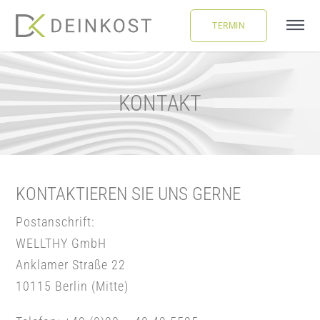
Skip
TERMIN
to
Tog
content
Navi
ÜBER UNS
KONTAKT
LEISTUNGEN
FAQ
KONTAKTIEREN SIE UNS GERNE
BLOG
Postanschrift
:
WELLTHY GmbH
BUCHUNG
Anklamer Straße 22
10115 Berlin (Mitte)
LOGIN