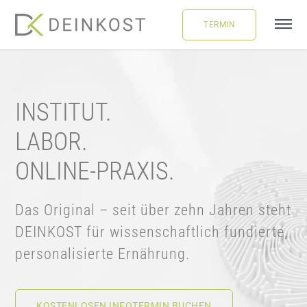
Skip
TERMIN
to
Tog
content
Navi
ÜBER UNS
INSTITUT.
LEISTUNGEN
LABOR.
FAQ
ONLINE-PRAXIS.
BLOG
Das Original – seit über zehn Jahren steht
DEINKOST für wissenschaftlich fundierte,
BUCHUNG
personalisierte Ernährung.
LOGIN
KOSTENLOSEN INFOTERMIN BUCHEN