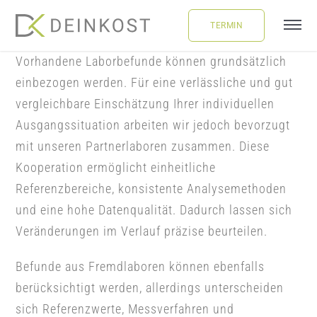
Skip
TERMIN
to
Tog
content
Navi
Vorhandene Laborbefunde können grundsätzlich
ÜBER UNS
einbezogen werden. Für eine verlässliche und gut
vergleichbare Einschätzung Ihrer individuellen
LEISTUNGEN
Ausgangssituation arbeiten wir jedoch bevorzugt
mit unseren Partnerlaboren zusammen. Diese
FAQ
Kooperation ermöglicht einheitliche
Referenzbereiche, konsistente Analysemethoden
und eine hohe Datenqualität. Dadurch lassen sich
BLOG
Veränderungen im Verlauf präzise beurteilen.
BUCHUNG
Befunde aus Fremdlaboren können ebenfalls
berücksichtigt werden, allerdings unterscheiden
LOGIN
sich Referenzwerte, Messverfahren und