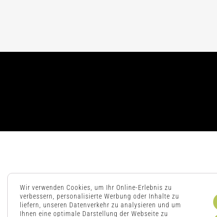
Wir verwenden Cookies, um Ihr Online-Erlebnis zu
verbessern, personalisierte Werbung oder Inhalte zu
liefern, unseren Datenverkehr zu analysieren und um
Ihnen eine optimale Darstellung der Webseite zu