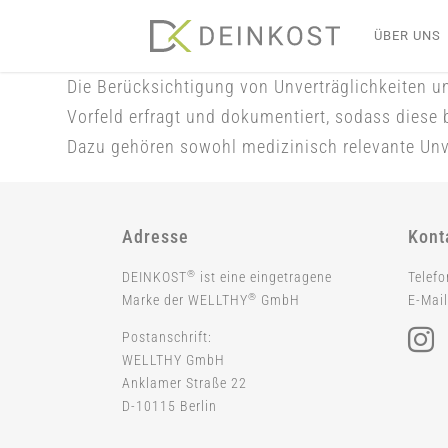
Skip
ÜBER UNS
to
content
Die Berücksichtigung von Unverträglichkeiten u
Vorfeld erfragt und dokumentiert, sodass diese 
Dazu gehören sowohl medizinisch relevante Unve
Adresse
Kont
®
DEINKOST
ist eine eingetragene
Telef
®
Marke der WELLTHY
GmbH
E-Mail
Postanschrift:
WELLTHY GmbH
Anklamer Straße 22
D-10115 Berlin