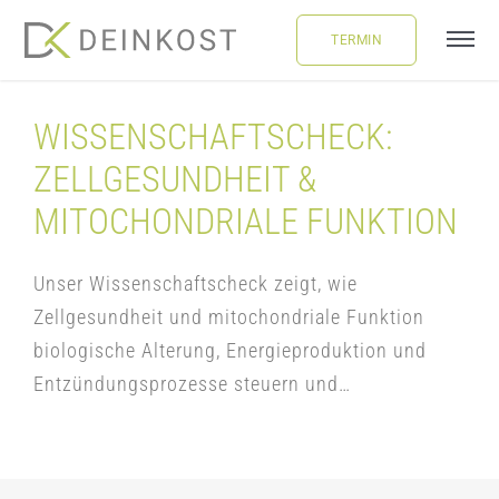
Skip
TERMIN
to
Tog
content
Navi
ÜBER UNS
WISSENSCHAFTSCHECK:
ZELLGESUNDHEIT &
LEISTUNGEN
MITOCHONDRIALE FUNKTION
FAQ
Unser Wissenschaftscheck zeigt, wie
Zellgesundheit und mitochondriale Funktion
BLOG
biologische Alterung, Energieproduktion und
Entzündungsprozesse steuern und…
BUCHUNG
LOGIN