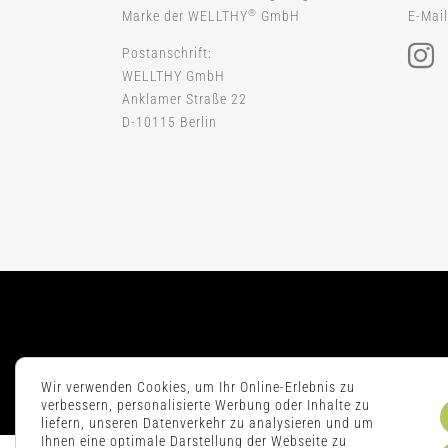
®
Marke der WELLTHY
GmbH
E-Mail
Postanschrift:
WELLTHY GmbH
Anklamer Straße 22
D-10115 Berlin
Wir verwenden Cookies, um Ihr Online-Erlebnis zu
verbessern, personalisierte Werbung oder Inhalte zu
liefern, unseren Datenverkehr zu analysieren und um
Ihnen eine optimale Darstellung der Webseite zu