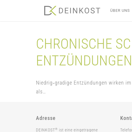
Skip
ÜBER UNS
to
content
CHRONISCHE SC
ENTZÜNDUNGE
Niedrig‑gradige Entzündungen wirken im
als…
Adresse
Kont
®
DEINKOST
ist eine eingetragene
Telef