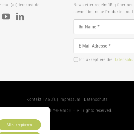
: mail(at)deinkost.de
Newsletter regelmäßig über ne
sowie über neue Produkte und L
Ich akzeptiere die
Datenschu
Kontakt
|
AGB’s
|
Impressum
|
Datenschutz
© 2026 WELLTHY® GmbH – All rights reserved.
Alle akzeptieren