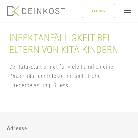
Skip
TERMIN
to
Tog
content
Navi
ÜBER UNS
INFEKTANFÄLLIGKEIT BEI
ELTERN VON KITA-KINDERN
LEISTUNGEN
Der Kita‑Start bringt für viele Familien eine
FAQ
Phase häufiger Infekte mit sich. Hohe
Erregerbelastung, Stress…
BLOG
BUCHUNG
Adresse
LOGIN