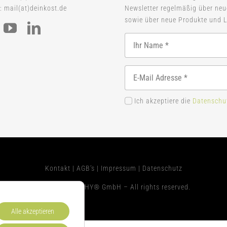
: mail(at)deinkost.de
Newsletter regelmäßig über ne
sowie über neue Produkte und L
Ich akzeptiere die
Datenschu
Kontakt
|
AGB’s
|
Impressum
|
Datenschutz
© 2026 WELLTHY® GmbH – All rights reserved.
Alle akzeptieren