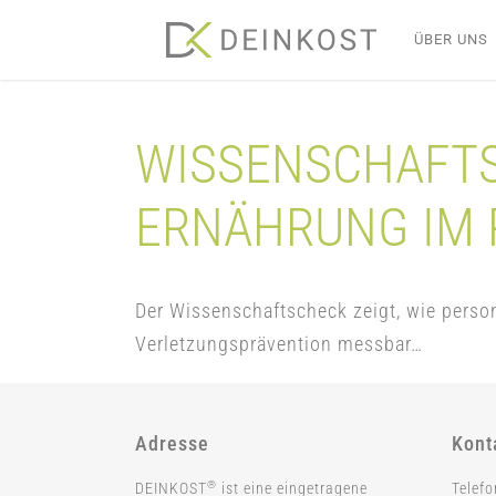
Skip
ÜBER UNS
to
content
WISSENSCHAFTS
ERNÄHRUNG IM 
Der Wissenschaftscheck zeigt, wie person
Verletzungsprävention messbar…
Adresse
Kont
®
DEINKOST
ist eine eingetragene
Telef