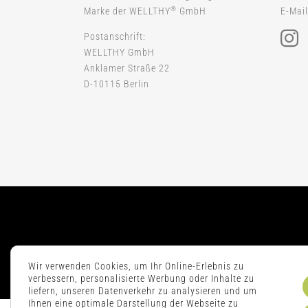
®
Marke der WELLTHY
GmbH
E-Mail
Postanschrift:
WELLTHY GmbH
Anklamer Straße 22
D-10115 Berlin
Wir verwenden Cookies, um Ihr Online-Erlebnis zu
verbessern, personalisierte Werbung oder Inhalte zu
liefern, unseren Datenverkehr zu analysieren und um
Ihnen eine optimale Darstellung der Webseite zu