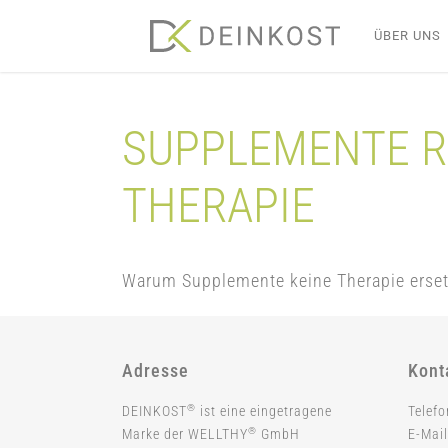
Skip
ÜBER UNS
to
content
SUPPLEMENTE R
THERAPIE
Warum Supplemente keine Therapie ersetz
Adresse
Kont
®
DEINKOST
ist eine eingetragene
Telef
®
Marke der WELLTHY
GmbH
E-Mail