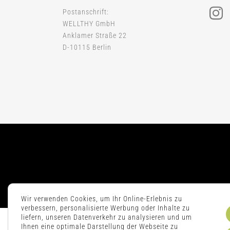
Postanschrift:
WELLTHY GmbH
Anklamer Straße 22
D-10115 Berlin
Wir verwenden Cookies, um Ihr Online-Erlebnis zu
verbessern, personalisierte Werbung oder Inhalte zu
liefern, unseren Datenverkehr zu analysieren und um
Ihnen eine optimale Darstellung der Webseite zu