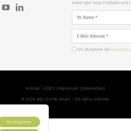
sowie über neue Produkte und L
Ich akzeptiere die
Datenschu
Kontakt
|
AGB’s
|
Impressum
|
Datenschutz
© 2026 WELLTHY® GmbH – All rights reserved.
Alle akzeptieren