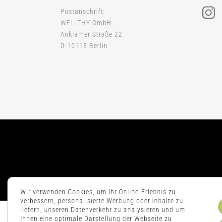
Postanschrift:
WELLTHY GmbH
Anklamer Straße 22
D-10115 Berlin
Wir verwenden Cookies, um Ihr Online-Erlebnis zu
verbessern, personalisierte Werbung oder Inhalte zu
liefern, unseren Datenverkehr zu analysieren und um
Ihnen eine optimale Darstellung der Webseite zu