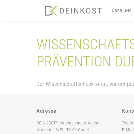
Skip
ÜBER UNS
to
content
WISSENSCHAFTS
PRÄVENTION D
Der Wissenschaftscheck zeigt, warum pau
Adresse
Kont
®
DEINKOST
ist eine eingetragene
Telef
®
Marke der WELLTHY
GmbH
E-Mail