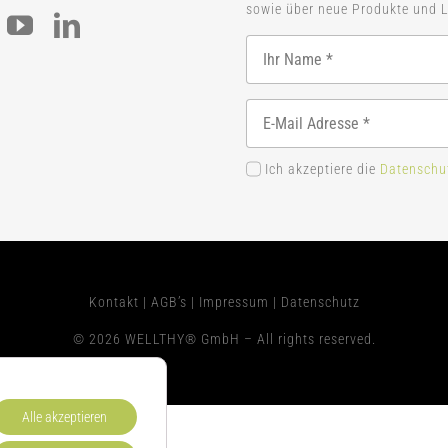
sowie über neue Produkte und L
Ich akzeptiere die
Datenschu
Kontakt
|
AGB’s
|
Impressum
|
Datenschutz
© 2026 WELLTHY® GmbH – All rights reserved.
Alle akzeptieren