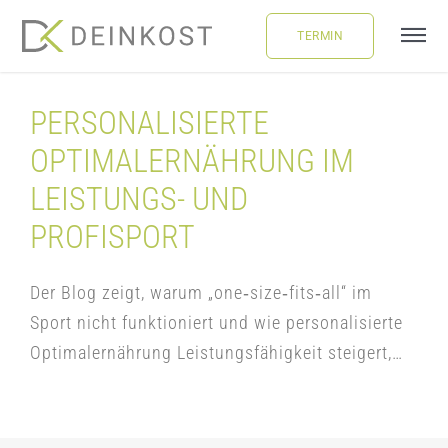
Skip
TERMIN
to
Tog
content
Navi
ÜBER UNS
PERSONALISIERTE
OPTIMALERNÄHRUNG IM
LEISTUNGEN
LEISTUNGS- UND
PROFISPORT
FAQ
Der Blog zeigt, warum „one‑size‑fits‑all“ im
BLOG
Sport nicht funktioniert und wie personalisierte
Optimalernährung Leistungsfähigkeit steigert,…
BUCHUNG
LOGIN