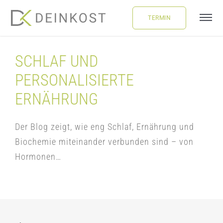
Skip
TERMIN
to
Tog
content
Navi
ÜBER UNS
SCHLAF UND
PERSONALISIERTE
LEISTUNGEN
ERNÄHRUNG
FAQ
Der Blog zeigt, wie eng Schlaf, Ernährung und
Biochemie miteinander verbunden sind – von
BLOG
Hormonen…
BUCHUNG
LOGIN