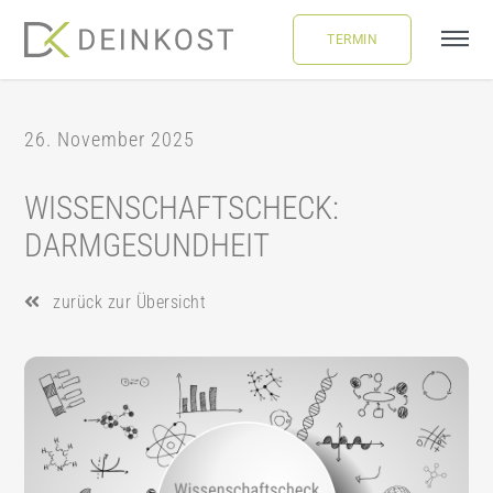
Skip
TERMIN
to
Tog
content
Navi
ÜBER UNS
26. November 2025
LEISTUNGEN
WISSENSCHAFTSCHECK:
DARMGESUNDHEIT
FAQ
zurück zur Übersicht
BLOG
BUCHUNG
LOGIN