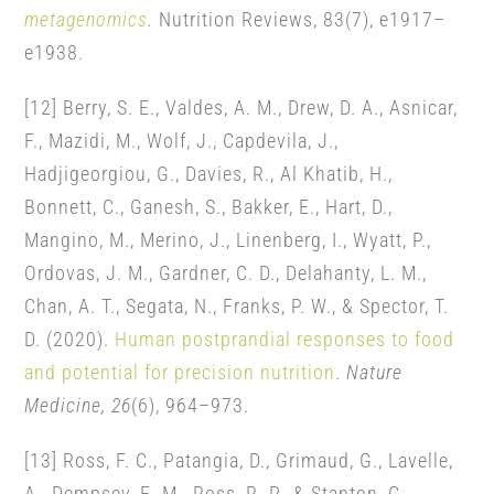
metagenomics
.
Nutrition Reviews, 83(7), e1917–
e1938.
[12] Berry, S. E., Valdes, A. M., Drew, D. A., Asnicar,
F., Mazidi, M., Wolf, J., Capdevila, J.,
Hadjigeorgiou, G., Davies, R., Al Khatib, H.,
Bonnett, C., Ganesh, S., Bakker, E., Hart, D.,
Mangino, M., Merino, J., Linenberg, I., Wyatt, P.,
Ordovas, J. M., Gardner, C. D., Delahanty, L. M.,
Chan, A. T., Segata, N., Franks, P. W., & Spector, T.
D. (2020).
Human postprandial responses to food
and potential for precision nutrition
.
Nature
Medicine, 26
(6), 964–973.
[13] Ross, F. C., Patangia, D., Grimaud, G., Lavelle,
A., Dempsey, E. M., Ross, R. P., & Stanton, C.