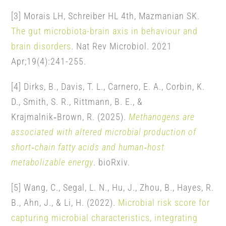
[3] Morais LH, Schreiber HL 4th, Mazmanian SK.
The gut microbiota-brain axis in behaviour and
brain disorders
. Nat Rev Microbiol. 2021
Apr;19(4):241-255.
[4] Dirks, B., Davis, T. L., Carnero, E. A., Corbin, K.
D., Smith, S. R., Rittmann, B. E., &
Krajmalnik‑Brown, R. (2025).
Methanogens are
associated with altered microbial production of
short‑chain fatty acids and human‑host
metabolizable energy
. bioRxiv.
[5] Wang, C., Segal, L. N., Hu, J., Zhou, B., Hayes, R.
B., Ahn, J., & Li, H. (2022).
Microbial risk score for
capturing microbial characteristics, integrating