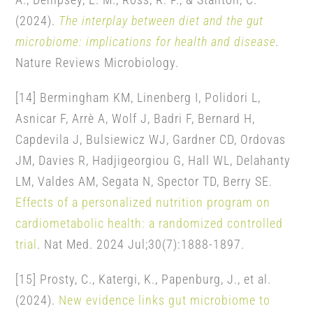
(2024).
The interplay between diet and the gut
microbiome: implications for health and disease
.
Nature Reviews Microbiology.
[14] Bermingham KM, Linenberg I, Polidori L,
Asnicar F, Arrè A, Wolf J, Badri F, Bernard H,
Capdevila J, Bulsiewicz WJ, Gardner CD, Ordovas
JM, Davies R, Hadjigeorgiou G, Hall WL, Delahanty
LM, Valdes AM, Segata N, Spector TD, Berry SE.
Effects of a personalized nutrition program on
cardiometabolic health: a randomized controlled
trial
. Nat Med. 2024 Jul;30(7):1888-1897.
[15] Prosty, C., Katergi, K., Papenburg, J., et al.
(2024).
New evidence links gut microbiome to