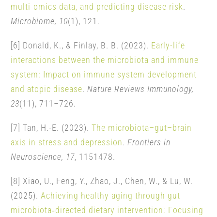
multi-omics data, and predicting disease risk
.
Microbiome, 10
(1), 121.
[6] Donald, K., & Finlay, B. B. (2023).
Early-life
interactions between the microbiota and immune
system: Impact on immune system development
and atopic disease
.
Nature Reviews Immunology,
23
(11), 711–726.
[7] Tan, H.-E. (2023).
The microbiota–gut–brain
axis in stress and depression
.
Frontiers in
Neuroscience, 17
, 1151478.
[8] Xiao, U., Feng, Y., Zhao, J., Chen, W., & Lu, W.
(2025).
Achieving healthy aging through gut
microbiota‑directed dietary intervention: Focusing