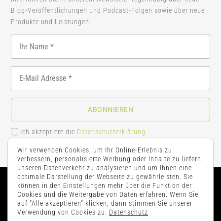
Blog-Veröffentlichungen und Podcast-Folgen sowie über neue
Produkte und Leistungen.
ABONNIEREN
Ich akzeptiere die
Datenschutzerklärung
.
Wir verwenden Cookies, um Ihr Online-Erlebnis zu
verbessern, personalisierte Werbung oder Inhalte zu liefern,
unseren Datenverkehr zu analysieren und um Ihnen eine
optimale Darstellung der Webseite zu gewährleisten. Sie
können in den Einstellungen mehr über die Funktion der
Cookies und die Weitergabe von Daten erfahren. Wenn Sie
Kontakt
|
AGB’s
|
Impressum
|
Datenschutz
auf "Alle akzeptieren" klicken, dann stimmen Sie unserer
Verwendung von Cookies zu.
Datenschutz
© 2026 WELLTHY® GmbH – All rights reserved.