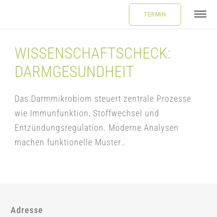
Skip
TERMIN
Tog
to
Navi
content
ÜBER UNS
WISSENSCHAFTSCHECK:
DARMGESUNDHEIT
LEISTUNGEN
Das Darmmikrobiom steuert zentrale Prozesse
FAQ
wie Immunfunktion, Stoffwechsel und
Entzündungsregulation. Moderne Analysen
machen funktionelle Muster…
BLOG
BUCHUNG
LOGIN
Adresse